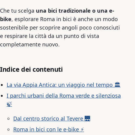
Che tu scelga
una bici tradizionale o una e-
bike
, esplorare Roma in bici è anche un modo
sostenibile per scoprire angoli poco conosciuti
e respirare la città da un punto di vista
completamente nuovo.
Indice dei contenuti
La via Appia Antica: un viaggio nel tempo 🏛️
I parchi urbani della Roma verde e silenziosa
🍃
Dal centro storico al Tevere 🌉
Roma in bici con le e-bike ⚡