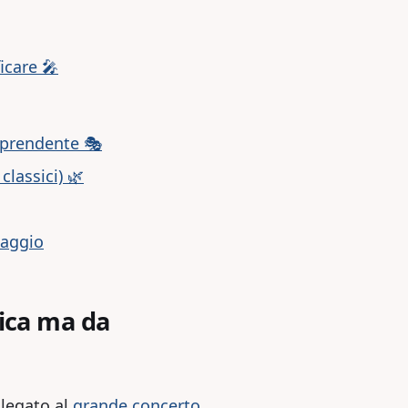
icare 🎤
orprendente 🎭
classici) 🌿
Maggio
nica ma da
 legato al
grande concerto