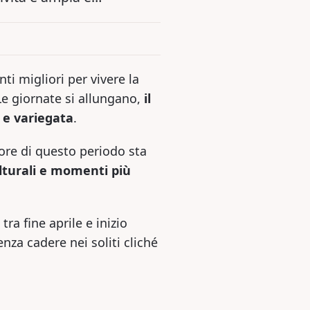
i migliori per vivere la
 Le giornate si allungano,
il
a e variegata
.
alore di questo periodo sta
ulturali e momenti più
a fine aprile e inizio
za cadere nei soliti cliché