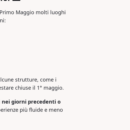
l Primo Maggio molti luoghi
ni:
lcune strutture, come i
estare chiuse il 1° maggio.
 nei giorni precedenti o
perienze più fluide e meno