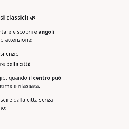
i classici) 🌿
ntare e scoprire
angoli
no attenzione:
silenzio
e della città
ggio, quando
il centro può
tima e rilassata.
scire dalla città senza
no: