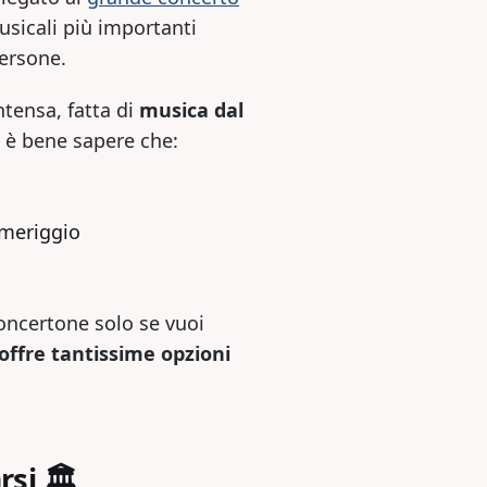
usicali più importanti
persone.
ntensa, fatta di
musica dal
, è bene sapere che:
pomeriggio
concertone solo se vuoi
ffre tantissime opzioni
si 🏛️