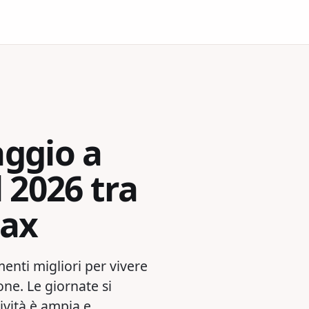
ggio a
 2026 tra
lax
nti migliori per vivere
ione. Le giornate si
ttività è ampia e…