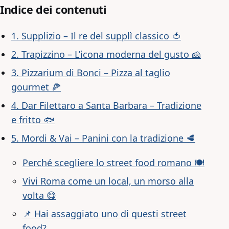
Indice dei contenuti
1. Supplizio – Il re del supplì classico 🍅
2. Trapizzino – L’icona moderna del gusto 🧀
3. Pizzarium di Bonci – Pizza al taglio
gourmet 🍕
4. Dar Filettaro a Santa Barbara – Tradizione
e fritto 🐟
5. Mordi & Vai – Panini con la tradizione 🥩
Perché scegliere lo street food romano 🍽️
Vivi Roma come un local, un morso alla
volta 😋
📌 Hai assaggiato uno di questi street
food?